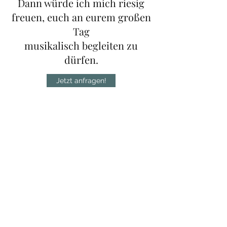
Dann würde ich mich riesig
freuen, euch an eurem großen
Tag
musikalisch begleiten zu
dürfen.
Jetzt anfragen!
Sarah Adelmann
sarah_v_adelmann@yahoo.com
Impressum
Datenschutz